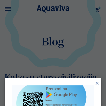
0
Blog
Kako su stare civilizacije
distribuirale vodu?