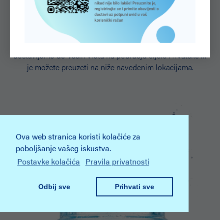
našu vodu?
Javite nam se i naručite vašu Aquaviva vodu jer narudžbe
dostavljamo do Vaših vrata na području cijele Hrvatske ili
je možete preuzeti na niže navedenim lokacijama.
Ova web stranica koristi kolačiće za
poboljšanje vašeg iskustva.
Postavke kolačića
Pravila privatnosti
Odbij sve
Prihvati sve