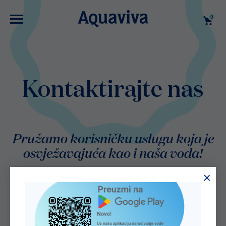
0
Kontaktirajte nas
Pružamo korisničku uslugu koja je
osvježavajuća kao i naša voda!
Gdje možete pronaći