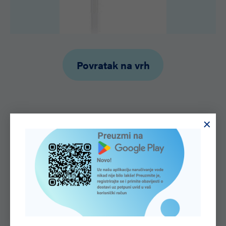
Povratak na vrh
SAZNAJTE VIŠE O NAMA
Voda
je pokretačka snaga
cijele prirode.
O kvaliteti našeg proizvoda, vode Aquaviva svjedoče
brojna priznanja i certifikati koje dodjeljuju stručne i
nezavisne nadležne institucije. Ponosni smo na dobivene