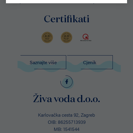
potvrde i certifikate o kvaliteti naših proizvoda
Certifikati
Saznajte više
Cjenik
Živa voda d.o.o.
Karlovačka cesta 92, Zagreb
OIB: 86255713939
MB: 1541544